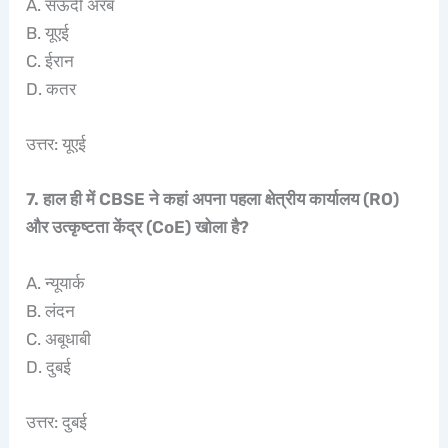
A. सऊदी अरब
B. यूएई
C. ईरान
D. कतर
उत्तर: यूएई
7. हाल ही में CBSE ने कहां अपना पहला क्षेत्रीय कार्यालय (RO)
और उत्कृष्टता केंद्र (CoE) खोला है?
A. न्यूयार्क
B. लंदन
C. अबूधाबी
D. दुबई
उत्तर: दुबई