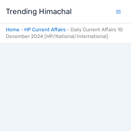
Skip
Trending Himachal
to
content
Home
-
HP Current Affairs
-
Daily Current Affairs 10
December 2024 (HP/National/International)